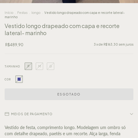
Início
.
Festas
.
longo
.
Vestido longo drapeado com capa e recorte lateral-
marinho
Vestido longo drapeado com capa e recorte
lateral- marinho
R$489,90
3
x de
R$163,30
sem juros
P
M
G
TAMANHO
COR
MEIOS DE PAGAMENTO
Vestido de festa, comprimento longo. Modelagem um ombro só
com detalhe drapeado, paetês e um recorte. Alça larga, fenda