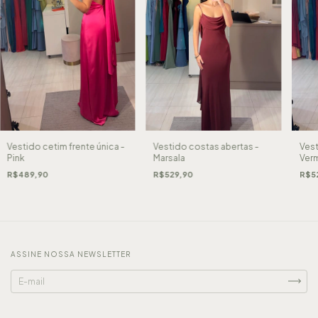
Vestido cetim frente única -
Vestido costas abertas -
Vest
Pink
Marsala
Ver
R$489,90
R$529,90
R$5
ASSINE NOSSA NEWSLETTER